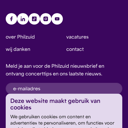
over Philzuid
vacatures
wij danken
contact
Meld je aan voor de Philzuid nieuwsbrief en
ontvang concerttips en ons laatste nieuws.
inschrijven
Deze website maakt gebruik van
cookies
Dit formulier wordt beschermd door reCAPTCHA en
We gebruiken cookies om content en
Google's
Privacyverklaring
en
Servicevoorwaarden
zijn
Geef om Philzuid en steun ons!
advertenties te personaliseren, om functies voor
van toepassing.