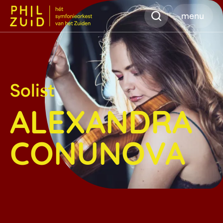
Zoeken
menu
Solist
ALEXANDRA
CONUNOVA