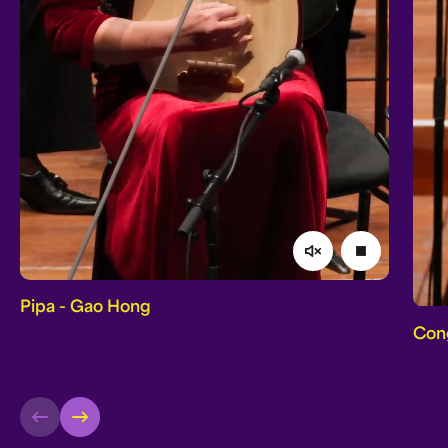
Afspelen
pause_video
Pipa - Gao Hong
Cong