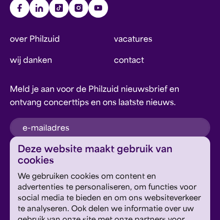
over Philzuid
vacatures
wij danken
contact
Meld je aan voor de Philzuid nieuwsbrief en
ontvang concerttips en ons laatste nieuws.
inschrijven
Deze website maakt gebruik van
cookies
Dit formulier wordt beschermd door reCAPTCHA en
We gebruiken cookies om content en
Google's
Privacyverklaring
en
Servicevoorwaarden
zijn
Geef om Philzuid en steun ons!
advertenties te personaliseren, om functies voor
van toepassing.
social media te bieden en om ons websiteverkeer
te analyseren. Ook delen we informatie over uw
steun ons