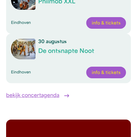
Philmob XXL
Eindhoven
info & tickets
30 augustus
De ontsnapte Noot
Eindhoven
info & tickets
bekijk concertagenda