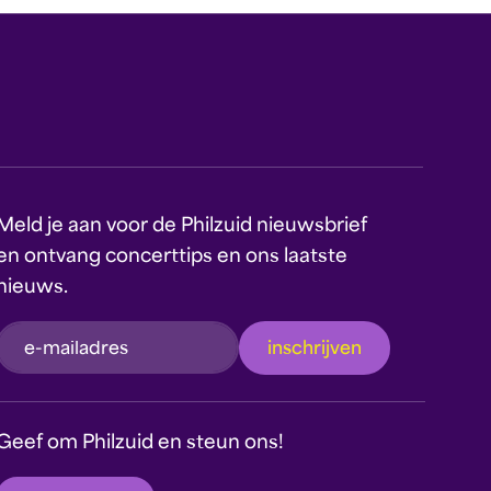
Meld je aan voor de Philzuid nieuwsbrief
en ontvang concerttips en ons laatste
nieuws.
inschrijven
Dit formulier wordt beschermd door reCAPTCHA
en Google's
Privacyverklaring
en
Geef om Philzuid en steun ons!
Servicevoorwaarden
zijn van toepassing.