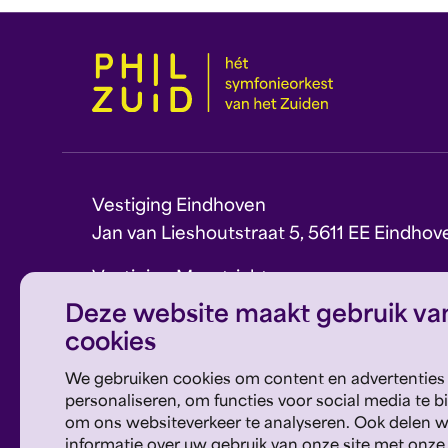
Vestiging Eindhoven
Jan van Lieshoutstraat 5, 5611 EE Eindhov
Vestiging Maastricht
Sint Theresiaplein 11, 6213 CG Maastricht
Deze website maakt gebruik va
cookies
E:
info@philzuid.nl
T:
088 1660 700
We gebruiken cookies om content en advertenties
personaliseren, om functies voor social media te b
om ons websiteverkeer te analyseren. Ook delen 
informatie over uw gebruik van onze site met onze