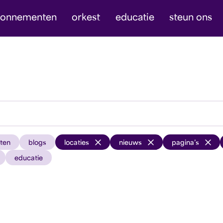
bonnementen
orkest
educatie
steun ons
ten
blogs
locaties
nieuws
pagina’s
educatie