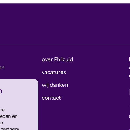
over Philzuid
en
vacatures
wij danken
n
contact
 te
ieden en
we
 partners