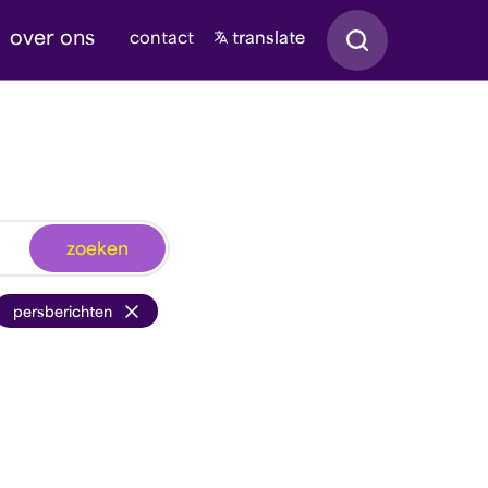
Zoeken
over ons
contact
translate
zoeken
persberichten