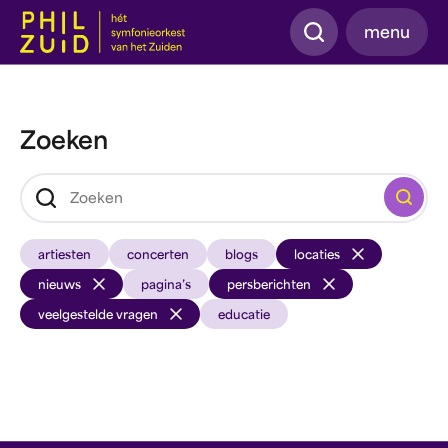
Zoeken
menu
Zoeken
Zoeken
artiesten
concerten
blogs
locaties
nieuws
pagina’s
persberichten
veelgestelde vragen
educatie