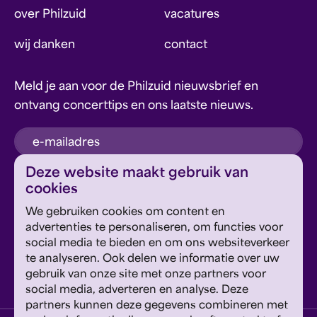
over Philzuid
vacatures
wij danken
contact
Meld je aan voor de Philzuid nieuwsbrief en
ontvang concerttips en ons laatste nieuws.
inschrijven
Deze website maakt gebruik van
cookies
Dit formulier wordt beschermd door reCAPTCHA en
We gebruiken cookies om content en
Google's
Privacyverklaring
en
Servicevoorwaarden
zijn
Geef om Philzuid en steun ons!
advertenties te personaliseren, om functies voor
van toepassing.
social media te bieden en om ons websiteverkeer
te analyseren. Ook delen we informatie over uw
steun ons
gebruik van onze site met onze partners voor
social media, adverteren en analyse. Deze
partners kunnen deze gegevens combineren met