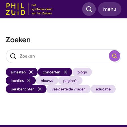
Zoeken
menu
Zoeken
Zoeken
artiesten
concerten
blogs
locaties
nieuws
pagina’s
persberichten
veelgestelde vragen
educatie