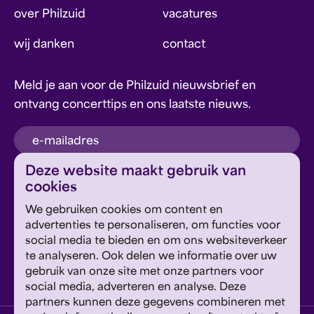
over Philzuid
vacatures
wij danken
contact
Meld je aan voor de Philzuid nieuwsbrief en
ontvang concerttips en ons laatste nieuws.
inschrijven
Deze website maakt gebruik van
cookies
Dit formulier wordt beschermd door reCAPTCHA en
We gebruiken cookies om content en
Google's
Privacyverklaring
en
Servicevoorwaarden
zijn
Geef om Philzuid en steun ons!
advertenties te personaliseren, om functies voor
van toepassing.
social media te bieden en om ons websiteverkeer
te analyseren. Ook delen we informatie over uw
steun ons
gebruik van onze site met onze partners voor
social media, adverteren en analyse. Deze
partners kunnen deze gegevens combineren met