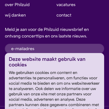
over Philzuid
vacatures
wij danken
contact
Meld je aan voor de Philzuid nieuwsbrief en
ontvang concerttips en ons laatste nieuws.
inschrijven
Deze website maakt gebruik van
cookies
Dit formulier wordt beschermd door reCAPTCHA en
We gebruiken cookies om content en
Google's
Privacyverklaring
en
Servicevoorwaarden
zijn
Geef om Philzuid en steun ons!
advertenties te personaliseren, om functies voor
van toepassing.
social media te bieden en om ons websiteverkeer
te analyseren. Ook delen we informatie over uw
steun ons
gebruik van onze site met onze partners voor
social media, adverteren en analyse. Deze
partners kunnen deze gegevens combineren met