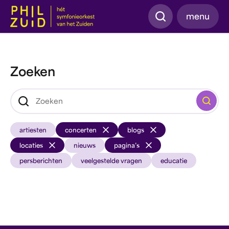
Zoeken
menu
Zoeken
Zoeken
artiesten
concerten
blogs
locaties
nieuws
pagina’s
persberichten
veelgestelde vragen
educatie