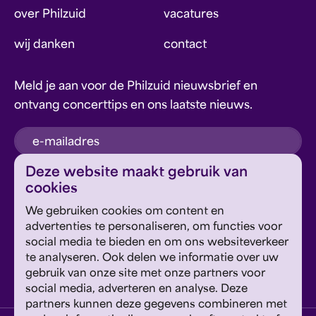
over Philzuid
vacatures
wij danken
contact
Meld je aan voor de Philzuid nieuwsbrief en
ontvang concerttips en ons laatste nieuws.
inschrijven
Deze website maakt gebruik van
cookies
Dit formulier wordt beschermd door reCAPTCHA en
We gebruiken cookies om content en
Google's
Privacyverklaring
en
Servicevoorwaarden
zijn
Geef om Philzuid en steun ons!
advertenties te personaliseren, om functies voor
van toepassing.
social media te bieden en om ons websiteverkeer
te analyseren. Ook delen we informatie over uw
steun ons
gebruik van onze site met onze partners voor
social media, adverteren en analyse. Deze
partners kunnen deze gegevens combineren met