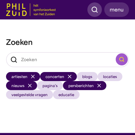
Zoeken
menu
Zoeken
Zoeken
artiesten
concerten
blogs
locaties
nieuws
pagina’s
persberichten
veelgestelde vragen
educatie