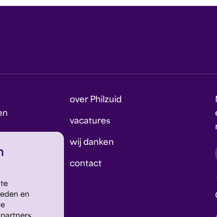
over Philzuid
en
vacatures
wij danken
n
contact
 te
ieden en
we
 partners