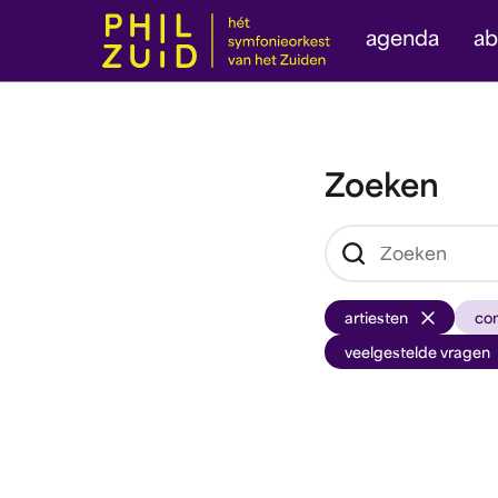
agenda
a
Zoeken
artiesten
co
veelgestelde vragen