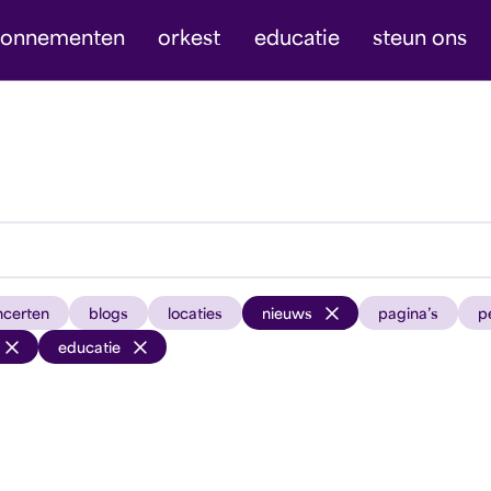
bonnementen
orkest
educatie
steun ons
ncerten
blogs
locaties
nieuws
pagina’s
p
educatie