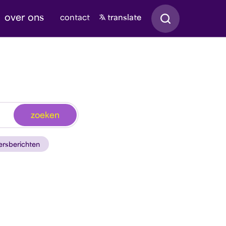
Zoeken
over ons
contact
translate
zoeken
ersberichten