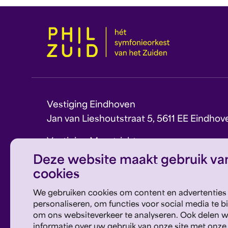
Vestiging Eindhoven
Jan van Lieshoutstraat 5, 5611 EE Eindhov
Vestiging Maastricht
Sint Theresiaplein 11, 6213 CG Maastricht
Deze website maakt gebruik va
cookies
E:
info@philzuid.nl
T:
088 1660 700
We gebruiken cookies om content en advertenties
personaliseren, om functies voor social media te b
om ons websiteverkeer te analyseren. Ook delen 
informatie over uw gebruik van onze site met onze