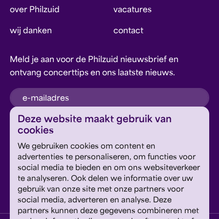
over Philzuid
vacatures
wij danken
contact
Meld je aan voor de Philzuid nieuwsbrief en
ontvang concerttips en ons laatste nieuws.
inschrijven
Deze website maakt gebruik van
cookies
Dit formulier wordt beschermd door reCAPTCHA en
We gebruiken cookies om content en
Google's
Privacyverklaring
en
Servicevoorwaarden
zijn
Geef om Philzuid en steun ons!
advertenties te personaliseren, om functies voor
van toepassing.
social media te bieden en om ons websiteverkeer
te analyseren. Ook delen we informatie over uw
steun ons
gebruik van onze site met onze partners voor
social media, adverteren en analyse. Deze
partners kunnen deze gegevens combineren met