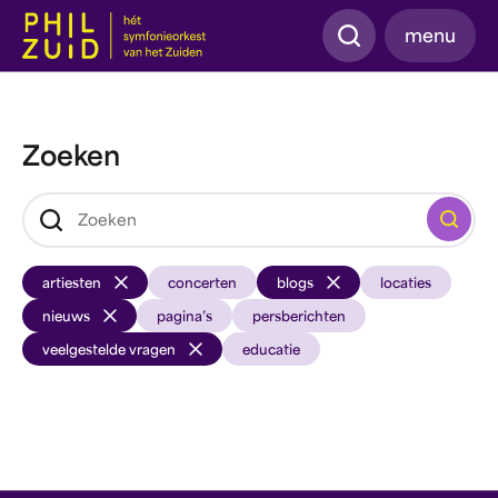
Zoeken
menu
Zoeken
Zoeken
artiesten
concerten
blogs
locaties
nieuws
pagina’s
persberichten
veelgestelde vragen
educatie