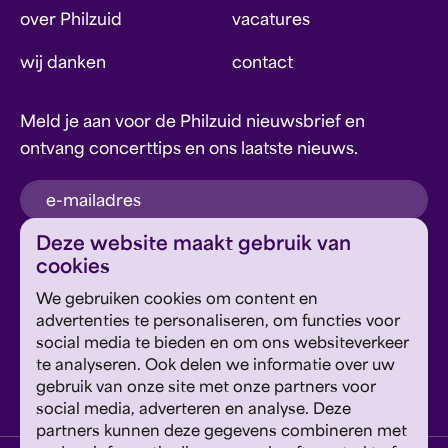
over Philzuid
vacatures
wij danken
contact
Meld je aan voor de Philzuid nieuwsbrief en
ontvang concerttips en ons laatste nieuws.
inschrijven
Deze website maakt gebruik van
cookies
Dit formulier wordt beschermd door reCAPTCHA en
We gebruiken cookies om content en
Google's
Privacyverklaring
en
Servicevoorwaarden
zijn
Geef om Philzuid en steun ons!
advertenties te personaliseren, om functies voor
van toepassing.
social media te bieden en om ons websiteverkeer
te analyseren. Ook delen we informatie over uw
steun ons
gebruik van onze site met onze partners voor
social media, adverteren en analyse. Deze
partners kunnen deze gegevens combineren met