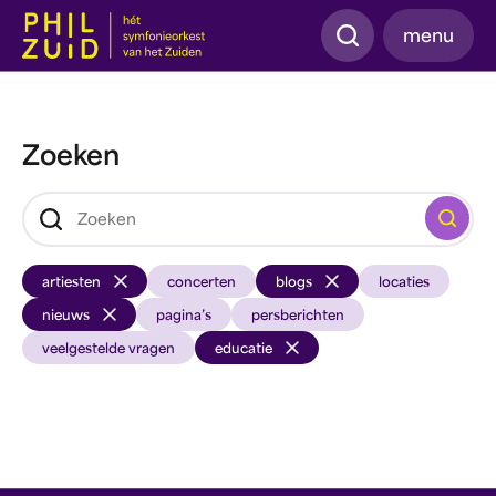
Zoeken
menu
Zoeken
Zoeken
artiesten
concerten
blogs
locaties
nieuws
pagina’s
persberichten
veelgestelde vragen
educatie