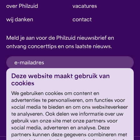
over Philzuid
vacatures
wij danken
contact
Meld je aan voor de Philzuid nieuwsbrief en
ontvang concerttips en ons laatste nieuws.
inschrijven
Deze website maakt gebruik van
cookies
Dit formulier wordt beschermd door reCAPTCHA en
We gebruiken cookies om content en
Google's
Privacyverklaring
en
Servicevoorwaarden
zijn
Geef om Philzuid en steun ons!
advertenties te personaliseren, om functies voor
van toepassing.
social media te bieden en om ons websiteverkeer
te analyseren. Ook delen we informatie over uw
steun ons
gebruik van onze site met onze partners voor
social media, adverteren en analyse. Deze
partners kunnen deze gegevens combineren met