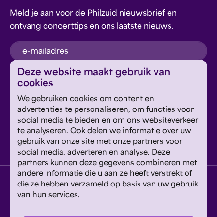
Meld je aan voor de Philzuid nieuwsbrief en
ontvang concerttips en ons laatste nieuws.
inschrijven
Deze website maakt gebruik van
cookies
Dit formulier wordt beschermd door reCAPTCHA en
We gebruiken cookies om content en
Google's
Privacyverklaring
en
Servicevoorwaarden
zijn
Geef om Philzuid en steun ons!
advertenties te personaliseren, om functies voor
van toepassing.
social media te bieden en om ons websiteverkeer
te analyseren. Ook delen we informatie over uw
steun ons
gebruik van onze site met onze partners voor
social media, adverteren en analyse. Deze
partners kunnen deze gegevens combineren met
andere informatie die u aan ze heeft verstrekt of
privacyverklaring
disclaimer
cookies wijzigen
die ze hebben verzameld op basis van uw gebruik
van hun services.
website door exitable