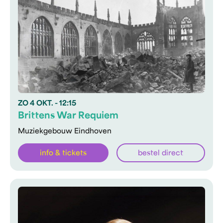
ZO
4 OKT.
- 12:15
Brittens War Requiem
Muziekgebouw Eindhoven
info & tickets
bestel direct