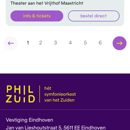
Theater aan het Vrijthof Maastricht
info & tickets
bestel direct
1
2
3
4
5
6
Vestiging Eindhoven
Jan van Lieshoutstraat 5, 5611 EE Eindhoven