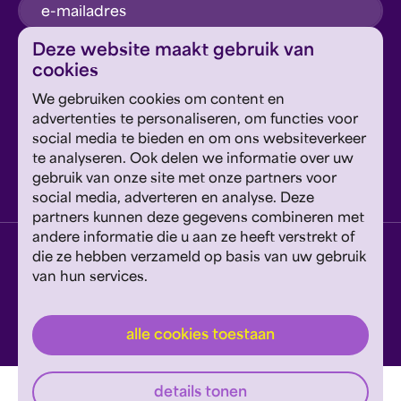
inschrijven
Deze website maakt gebruik van
cookies
Dit formulier wordt beschermd door reCAPTCHA en
We gebruiken cookies om content en
Google's
Privacyverklaring
en
Servicevoorwaarden
zijn
Geef om Philzuid en steun ons!
advertenties te personaliseren, om functies voor
van toepassing.
social media te bieden en om ons websiteverkeer
te analyseren. Ook delen we informatie over uw
steun ons
gebruik van onze site met onze partners voor
social media, adverteren en analyse. Deze
partners kunnen deze gegevens combineren met
andere informatie die u aan ze heeft verstrekt of
privacyverklaring
disclaimer
cookies wijzigen
die ze hebben verzameld op basis van uw gebruik
van hun services.
website door exitable
© philzuid
alle cookies toestaan
details tonen