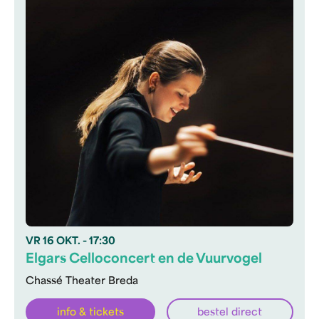
VR
16 OKT.
- 17:30
Elgars Celloconcert en de Vuurvogel
Chassé Theater Breda
info & tickets
bestel direct