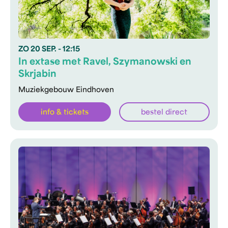
ZO
20 SEP.
- 12:15
In extase met Ravel, Szymanowski en
Skrjabin
Muziekgebouw Eindhoven
info & tickets
bestel direct