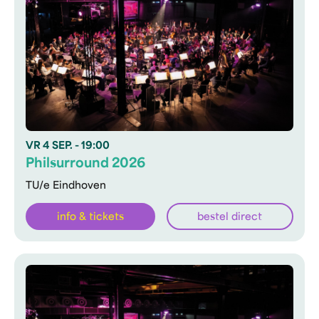
VR
4 SEP.
- 19:00
Philsurround 2026
TU/e Eindhoven
info & tickets
bestel direct