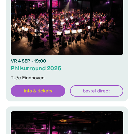
VR
4 SEP.
- 19:00
Philsurround 2026
TU/e Eindhoven
info & tickets
bestel direct