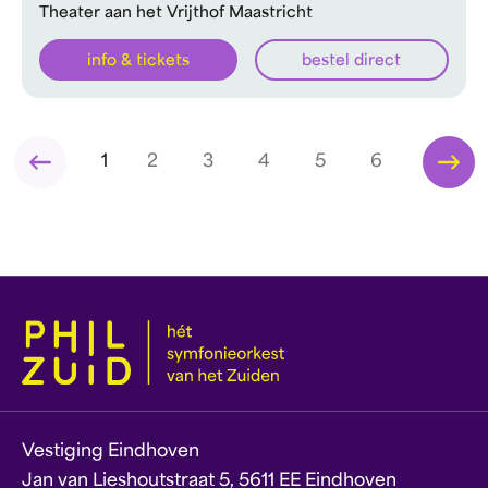
Theater aan het Vrijthof Maastricht
info & tickets
bestel direct
1
2
3
4
5
6
Vestiging Eindhoven
Jan van Lieshoutstraat 5, 5611 EE Eindhoven