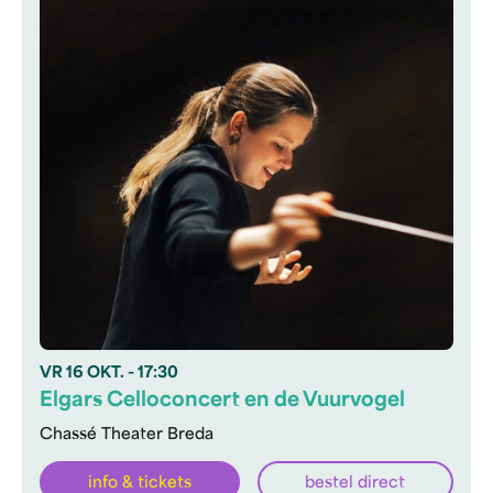
VR
16 OKT.
- 17:30
Elgars Celloconcert en de Vuurvogel
Chassé Theater Breda
info & tickets
bestel direct