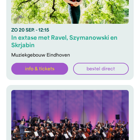
ZO
20 SEP.
- 12:15
In extase met Ravel, Szymanowski en
Skrjabin
Muziekgebouw Eindhoven
info & tickets
bestel direct