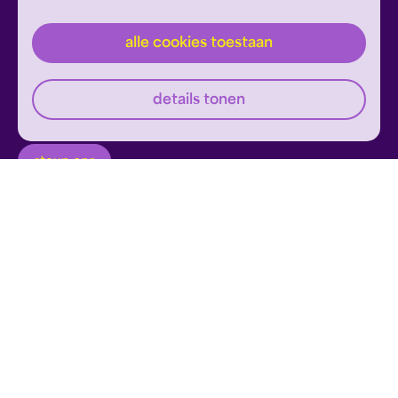
alle cookies toestaan
inschrijven
Dit formulier wordt beschermd door reCAPTCHA en
details tonen
Google's
Privacyverklaring
en
Servicevoorwaarden
zijn
Geef om Philzuid en steun ons!
van toepassing.
steun ons
privacyverklaring
disclaimer
cookies wijzigen
website door exitable
© philzuid