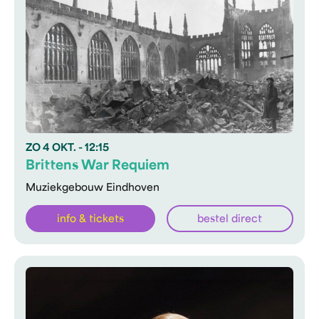
ZO
4 OKT.
- 12:15
Brittens War Requiem
Muziekgebouw Eindhoven
info & tickets
bestel direct