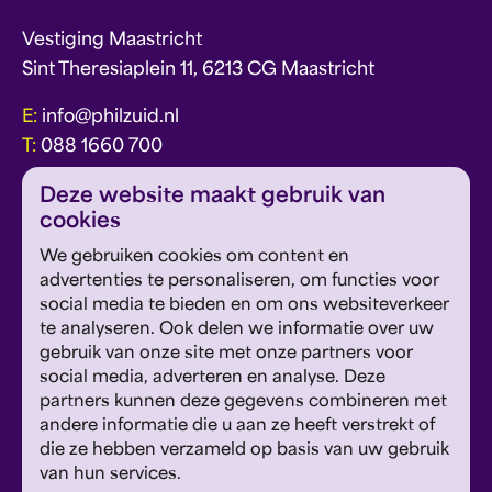
Vestiging Maastricht
Sint Theresiaplein 11, 6213 CG Maastricht
E:
info@philzuid.nl
T:
088 1660 700
Deze website maakt gebruik van
cookies
We gebruiken cookies om content en
advertenties te personaliseren, om functies voor
social media te bieden en om ons websiteverkeer
over Philzuid
vacatures
te analyseren. Ook delen we informatie over uw
gebruik van onze site met onze partners voor
wij danken
contact
social media, adverteren en analyse. Deze
partners kunnen deze gegevens combineren met
Meld je aan voor de Philzuid nieuwsbrief en
andere informatie die u aan ze heeft verstrekt of
ontvang concerttips en ons laatste nieuws.
die ze hebben verzameld op basis van uw gebruik
van hun services.