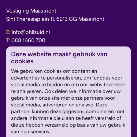
Vestiging Maastricht
Sint Theresiaplein 11, 6213 CG Maastricht
E:
info@philzuid.nl
T:
088 1660 700
Deze website maakt gebruik van
cookies
We gebruiken cookies om content en
advertenties te personaliseren, om functies voor
social media te bieden en om ons websiteverkeer
over Philzuid
vacatures
te analyseren. Ook delen we informatie over uw
gebruik van onze site met onze partners voor
wij danken
contact
social media, adverteren en analyse. Deze
partners kunnen deze gegevens combineren met
Meld je aan voor de Philzuid nieuwsbrief en
andere informatie die u aan ze heeft verstrekt of
ontvang concerttips en ons laatste nieuws.
die ze hebben verzameld op basis van uw gebruik
van hun services.