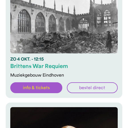
ZO
4 OKT.
- 12:15
Brittens War Requiem
Muziekgebouw Eindhoven
info & tickets
bestel direct