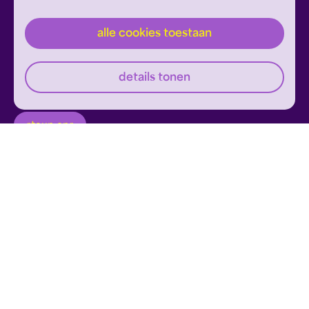
alle cookies toestaan
inschrijven
Dit formulier wordt beschermd door reCAPTCHA en
details tonen
Google's
Privacyverklaring
en
Servicevoorwaarden
zijn
Geef om Philzuid en steun ons!
van toepassing.
steun ons
privacyverklaring
disclaimer
cookies wijzigen
website door exitable
© philzuid