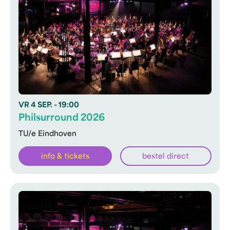
VR
4 SEP.
- 19:00
Philsurround 2026
TU/e Eindhoven
info & tickets
bestel direct