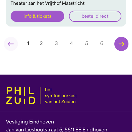
Theater aan het Vrijthof Maastricht
info & tickets
bestel direct
1
2
3
4
5
6
Vestiging Eindhoven
Jan van Lieshoutstraat 5, 5611 EE Eindhoven