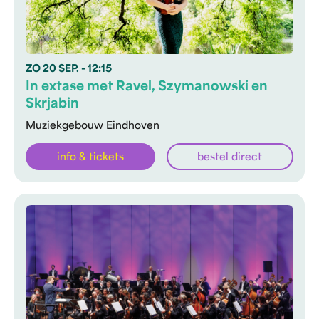
ZO
20 SEP.
- 12:15
In extase met Ravel, Szymanowski en
Skrjabin
Muziekgebouw Eindhoven
info & tickets
bestel direct