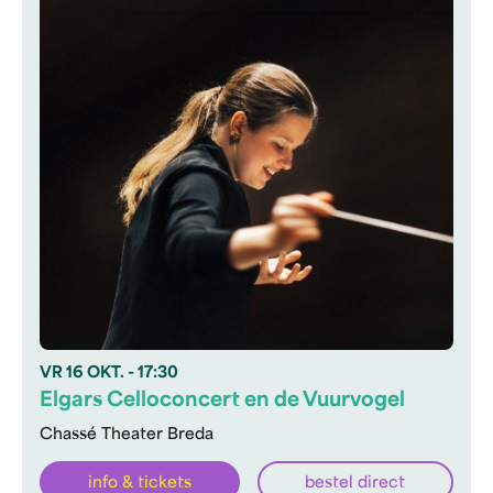
VR
16 OKT.
- 17:30
Elgars Celloconcert en de Vuurvogel
Chassé Theater Breda
info & tickets
bestel direct