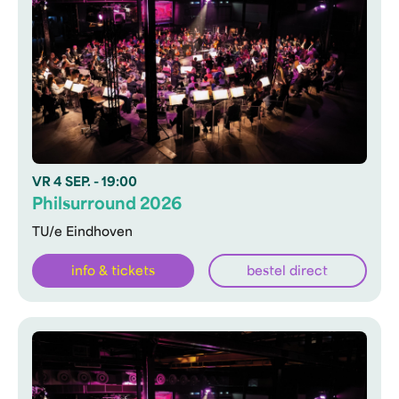
VR
4 SEP.
- 19:00
Philsurround 2026
TU/e Eindhoven
info & tickets
bestel direct