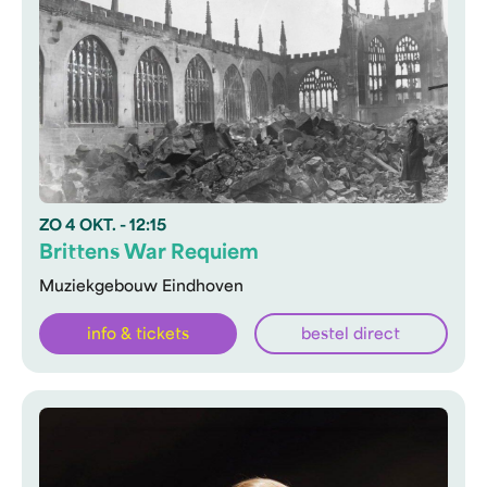
ZO
4 OKT.
- 12:15
Brittens War Requiem
Muziekgebouw Eindhoven
info & tickets
bestel direct