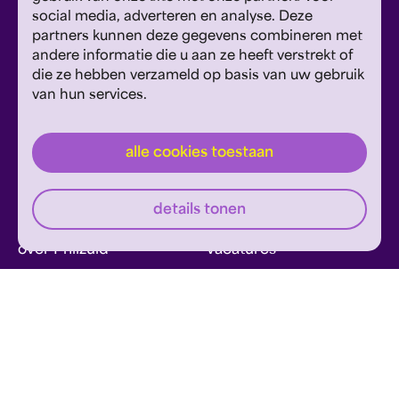
social media, adverteren en analyse. Deze
Vestiging Maastricht
partners kunnen deze gegevens combineren met
Sint Theresiaplein 11, 6213 CG Maastricht
andere informatie die u aan ze heeft verstrekt of
die ze hebben verzameld op basis van uw gebruik
E:
info@philzuid.nl
van hun services.
T:
088 1660 700
alle cookies toestaan
details tonen
over Philzuid
vacatures
wij danken
contact
Meld je aan voor de Philzuid nieuwsbrief en
ontvang concerttips en ons laatste nieuws.