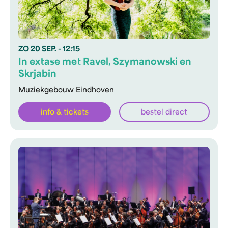
ZO
20 SEP.
- 12:15
In extase met Ravel, Szymanowski en
Skrjabin
Muziekgebouw Eindhoven
info & tickets
bestel direct