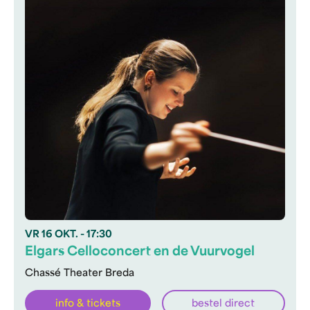
VR
16 OKT.
- 17:30
Elgars Celloconcert en de Vuurvogel
Chassé Theater Breda
info & tickets
bestel direct