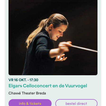
VR
16 OKT.
- 17:30
Elgars Celloconcert en de Vuurvogel
Chassé Theater Breda
info & tickets
bestel direct