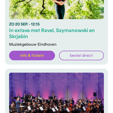
ZO
20 SEP.
- 12:15
In extase met Ravel, Szymanowski en
Skrjabin
Muziekgebouw Eindhoven
info & tickets
bestel direct