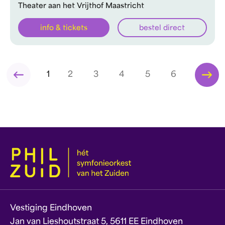
Theater aan het Vrijthof Maastricht
info & tickets
bestel direct
1
2
3
4
5
6
Vestiging Eindhoven
Jan van Lieshoutstraat 5, 5611 EE Eindhoven