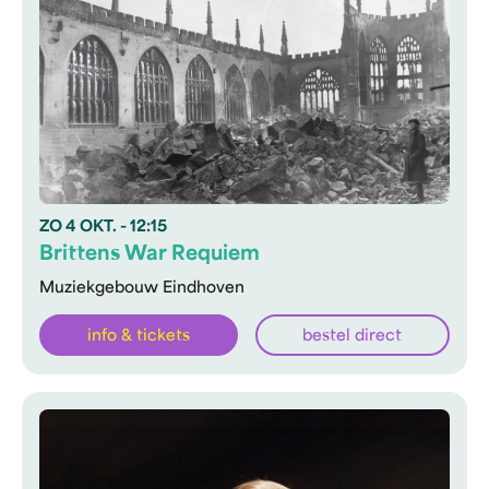
ZO
4 OKT.
- 12:15
Brittens War Requiem
Muziekgebouw Eindhoven
info & tickets
bestel direct