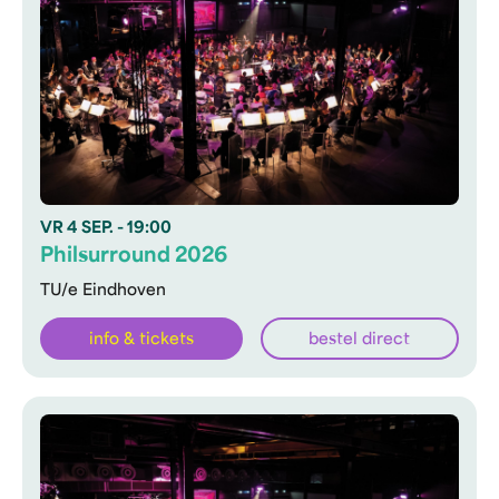
VR
4 SEP.
- 19:00
Philsurround 2026
TU/e Eindhoven
info & tickets
bestel direct