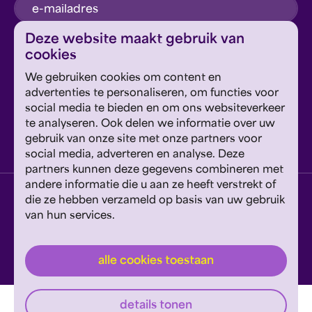
inschrijven
Deze website maakt gebruik van
cookies
Dit formulier wordt beschermd door reCAPTCHA en
We gebruiken cookies om content en
Google's
Privacyverklaring
en
Servicevoorwaarden
zijn
Geef om Philzuid en steun ons!
advertenties te personaliseren, om functies voor
van toepassing.
social media te bieden en om ons websiteverkeer
te analyseren. Ook delen we informatie over uw
steun ons
gebruik van onze site met onze partners voor
social media, adverteren en analyse. Deze
partners kunnen deze gegevens combineren met
andere informatie die u aan ze heeft verstrekt of
privacyverklaring
disclaimer
cookies wijzigen
die ze hebben verzameld op basis van uw gebruik
van hun services.
website door exitable
© philzuid
alle cookies toestaan
details tonen