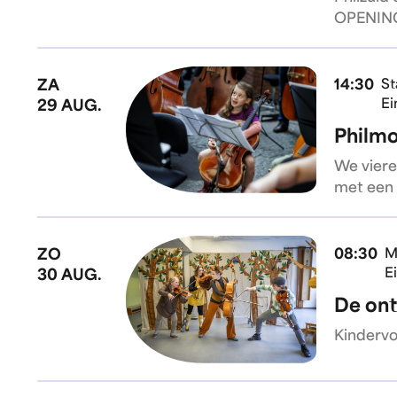
OPENIN
ZA
14:30
St
Ei
29 AUG.
Philm
We viere
met een 
ZO
08:30
M
E
30 AUG.
De ont
Kindervoo