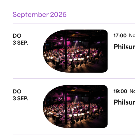
September 2026
DO
17:00
No
3 SEP.
Philsu
DO
19:00
No
3 SEP.
Philsu