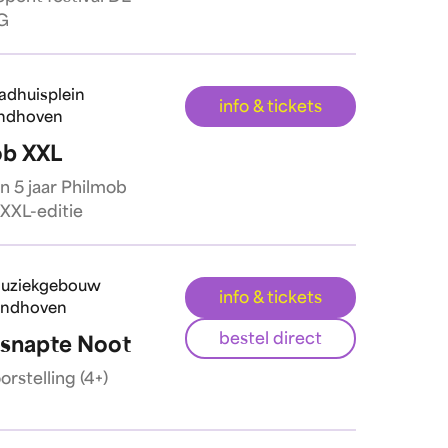
G
adhuisplein
info & tickets
ndhoven
ob XXL
n 5 jaar Philmob
XXL-editie
uziekgebouw
info & tickets
indhoven
bestel direct
snapte Noot
rstelling (4+)