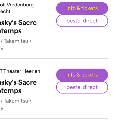
voli Vredenburg
info & tickets
recht
bestel direct
nsky's Sacre
ntemps
/ Takemitsu /
ky
T Theater Heerlen
info & tickets
nsky's Sacre
bestel direct
ntemps
/ Takemitsu /
ky