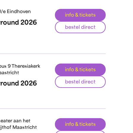
/e Eindhoven
info & tickets
rround 2026
bestel direct
us 9 Theresiakerk
info & tickets
astricht
bestel direct
rround 2026
eater aan het
info & tickets
ijthof Maastricht