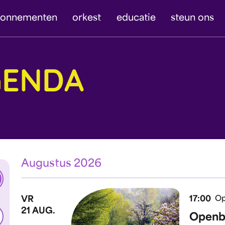
bonnementen
orkest
educatie
steun ons
GENDA
Augustus 2026
ken
VR
17:00
Op
21 AUG.
Openba