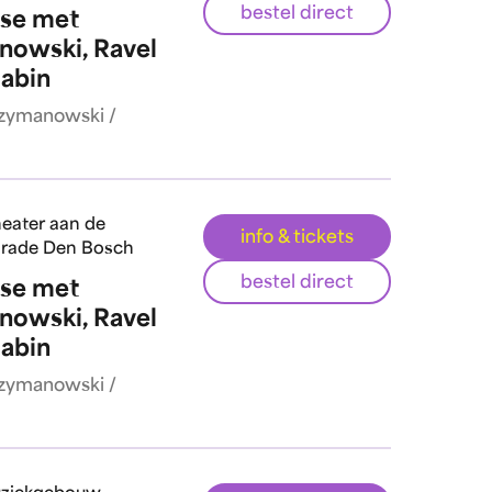
bestel direct
ase met
owski, Ravel
jabin
Szymanowski /
eater aan de
info & tickets
rade Den Bosch
bestel direct
ase met
owski, Ravel
jabin
Szymanowski /