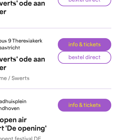
bestel direct
werts' ode aan
er
us 9 Theresiakerk
info & tickets
astricht
bestel direct
werts' ode aan
er
e / Swerts
adhuisplein
info & tickets
ndhoven
 open air
t 'De opening'
opent festival DE