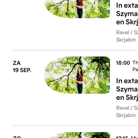
In ext
Szyman
en Skr
Ravel / 
Skrjabin
ZA
18:00
Th
Pa
19 SEP.
In ext
Szyman
en Skr
Ravel / 
Skrjabin