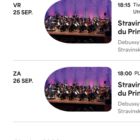
VR
18:15
Ti
Ut
25 SEP.
Stravi
du Pri
Debussy 
Stravins
ZA
18:00
PL
26 SEP.
Stravi
du Pri
Debussy 
Stravins