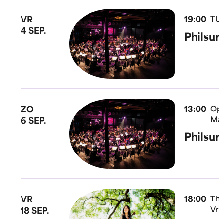
VR
19:00
TU
4 SEP.
Philsu
ZO
13:00
Op
Ma
6 SEP.
Philsu
VR
18:00
Th
Vr
18 SEP.