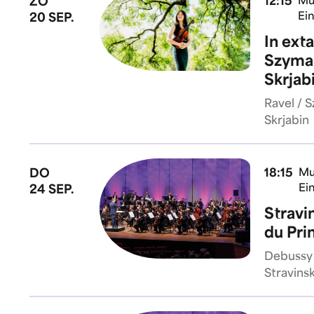
ZO
12:15
Mu
Ei
20 SEP.
In ext
Szyma
Skrjab
Ravel / 
Skrjabin
DO
18:15
Mu
Ei
24 SEP.
Stravi
du Pri
Debussy 
Stravins