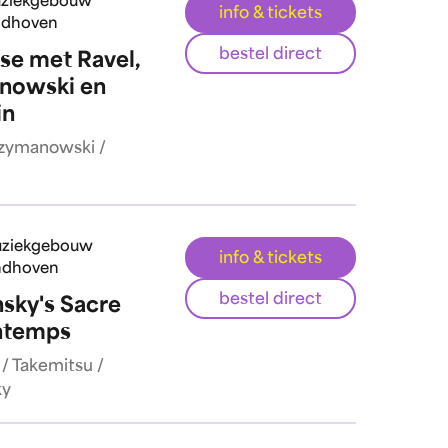
ziekgebouw
info & tickets
ndhoven
bestel direct
ase met Ravel,
nowski en
in
Szymanowski /
ziekgebouw
info & tickets
ndhoven
bestel direct
nsky's Sacre
ntemps
/ Takemitsu /
ky