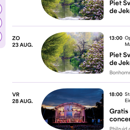
Piet S
de Jek
ZO
13:00
Op
Ma
23 AUG.
Piet S
de Jek
Bonhomm
VR
18:00
St
Ei
28 AUG.
Gratis
concer
Philzuid 