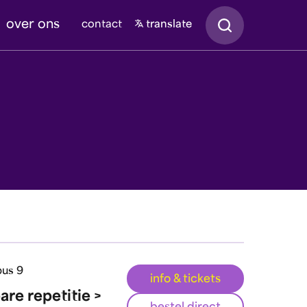
Zoeken
over ons
contact
translate
us 9
info & tickets
re repetitie >