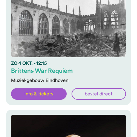
ZO
4 OKT.
- 12:15
Brittens War Requiem
Muziekgebouw Eindhoven
info & tickets
bestel direct