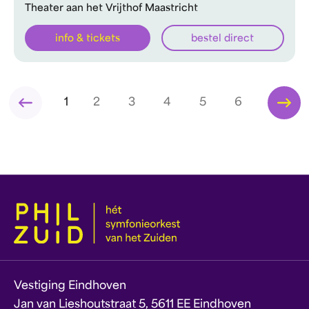
Theater aan het Vrijthof Maastricht
info & tickets
bestel direct
1
2
3
4
5
6
Vestiging Eindhoven
Jan van Lieshoutstraat 5, 5611 EE Eindhoven