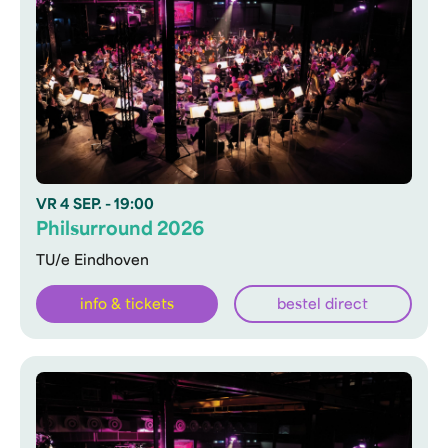
VR
4 SEP.
- 19:00
Philsurround 2026
TU/e Eindhoven
info & tickets
bestel direct