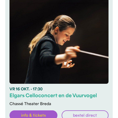
VR
16 OKT.
- 17:30
Elgars Celloconcert en de Vuurvogel
Chassé Theater Breda
info & tickets
bestel direct