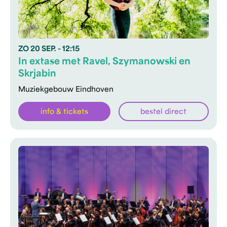
ZO
20 SEP.
- 12:15
In extase met Ravel, Szymanowski en
Skrjabin
Muziekgebouw Eindhoven
info & tickets
bestel direct