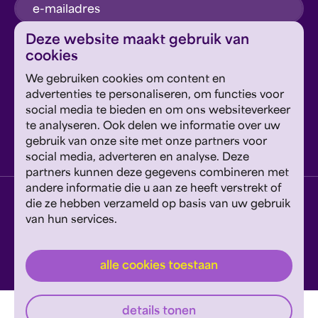
inschrijven
Deze website maakt gebruik van
cookies
Dit formulier wordt beschermd door reCAPTCHA en
We gebruiken cookies om content en
Google's
Privacyverklaring
en
Servicevoorwaarden
zijn
Geef om Philzuid en steun ons!
advertenties te personaliseren, om functies voor
van toepassing.
social media te bieden en om ons websiteverkeer
te analyseren. Ook delen we informatie over uw
steun ons
gebruik van onze site met onze partners voor
social media, adverteren en analyse. Deze
partners kunnen deze gegevens combineren met
andere informatie die u aan ze heeft verstrekt of
privacyverklaring
disclaimer
cookies wijzigen
die ze hebben verzameld op basis van uw gebruik
van hun services.
website door exitable
© philzuid
alle cookies toestaan
details tonen