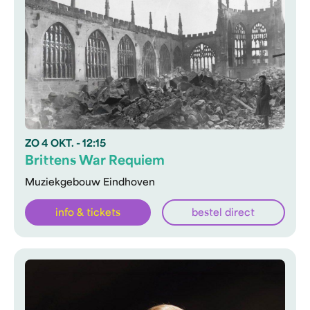
ZO
4 OKT.
- 12:15
Brittens War Requiem
Muziekgebouw Eindhoven
info & tickets
bestel direct