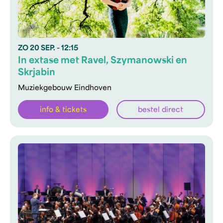
ZO
20 SEP.
- 12:15
In extase met Ravel, Szymanowski en
Skrjabin
Muziekgebouw Eindhoven
info & tickets
bestel direct