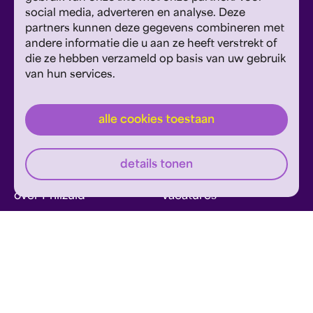
social media, adverteren en analyse. Deze
Vestiging Maastricht
partners kunnen deze gegevens combineren met
Sint Theresiaplein 11, 6213 CG Maastricht
andere informatie die u aan ze heeft verstrekt of
die ze hebben verzameld op basis van uw gebruik
E:
info@philzuid.nl
van hun services.
T:
088 1660 700
alle cookies toestaan
details tonen
over Philzuid
vacatures
wij danken
contact
Meld je aan voor de Philzuid nieuwsbrief en
ontvang concerttips en ons laatste nieuws.