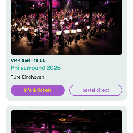
VR
4 SEP.
- 19:00
Philsurround 2026
TU/e Eindhoven
info & tickets
bestel direct