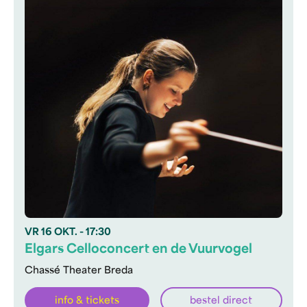
VR
16 OKT.
- 17:30
Elgars Celloconcert en de Vuurvogel
Chassé Theater Breda
info & tickets
bestel direct