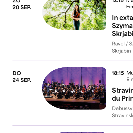
ZO
12:15
Mu
Ei
20 SEP.
In ext
Szyma
Skrjab
Ravel / 
Skrjabin
DO
18:15
Mu
Ei
24 SEP.
Stravi
du Pri
Debussy 
Stravins