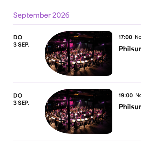
September 2026
DO
17:00
No
3 SEP.
Philsu
DO
19:00
No
3 SEP.
Philsu