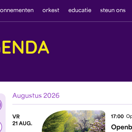
bonnementen
orkest
educatie
steun ons
GENDA
Augustus 2026
ken
VR
17:00
Op
21 AUG.
Openba