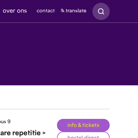
Zoeken
over ons
contact
translate
us 9
info & tickets
re repetitie >