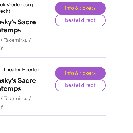
voli Vredenburg
info & tickets
recht
bestel direct
nsky's Sacre
ntemps
/ Takemitsu /
ky
T Theater Heerlen
info & tickets
nsky's Sacre
bestel direct
ntemps
/ Takemitsu /
ky