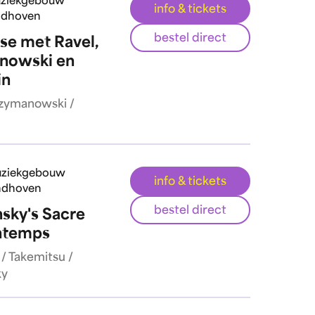
ziekgebouw
info & tickets
ndhoven
bestel direct
ase met Ravel,
nowski en
in
Szymanowski /
ziekgebouw
info & tickets
ndhoven
bestel direct
nsky's Sacre
ntemps
/ Takemitsu /
ky