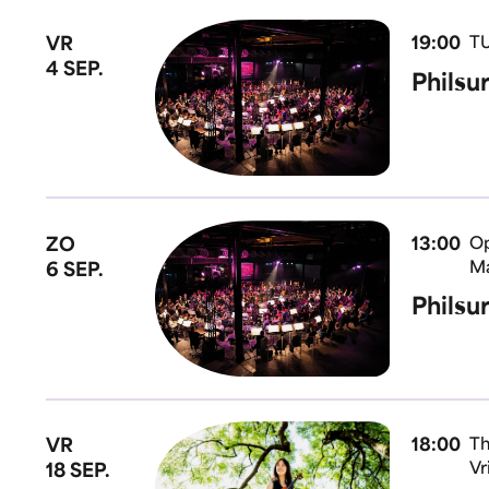
VR
19:00
TU
4 SEP.
Philsu
ZO
13:00
Op
Ma
6 SEP.
Philsu
VR
18:00
Th
Vr
18 SEP.