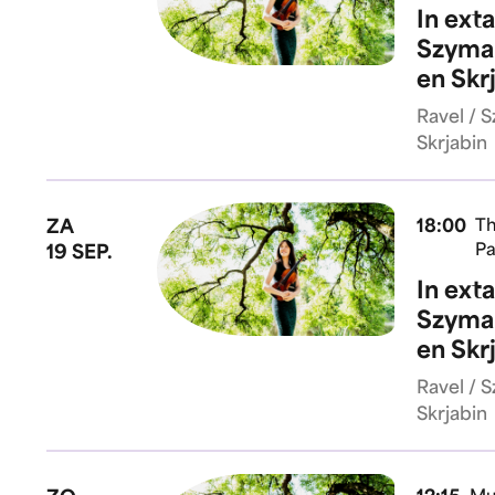
In ext
Szyman
en Skr
Ravel / 
Skrjabin
ZA
18:00
Th
Pa
19 SEP.
In ext
Szyman
en Skr
Ravel / 
Skrjabin