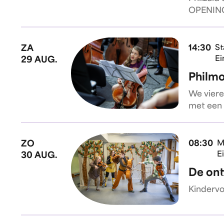
OPENIN
ZA
14:30
St
Ei
29 AUG.
Philm
We viere
met een 
ZO
08:30
M
E
30 AUG.
De ont
Kindervoo