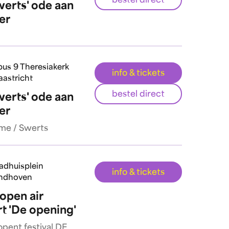
bestel direct
werts' ode aan
er
us 9 Theresiakerk
info & tickets
astricht
bestel direct
werts' ode aan
er
e / Swerts
adhuisplein
info & tickets
ndhoven
 open air
t 'De opening'
opent festival DE