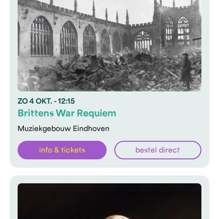
ZO
4 OKT.
- 12:15
Brittens War Requiem
Muziekgebouw Eindhoven
info & tickets
bestel direct