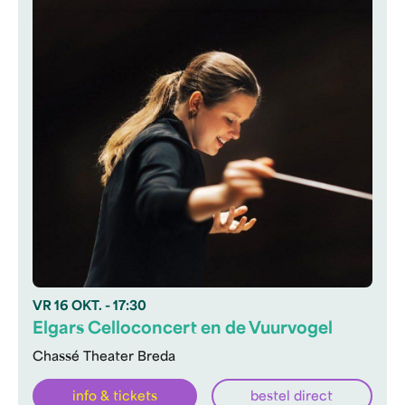
VR
16 OKT.
- 17:30
Elgars Celloconcert en de Vuurvogel
Chassé Theater Breda
info & tickets
bestel direct