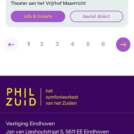
Theater aan het Vrijthof Maastricht
info & tickets
bestel direct
1
2
3
4
5
6
Vestiging Eindhoven
Jan van Lieshoutstraat 5, 5611 EE Eindhoven