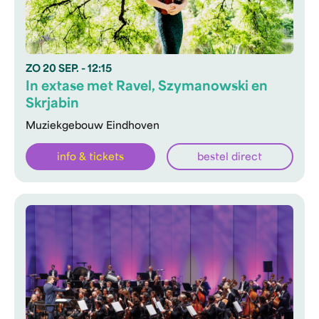
ZO
20 SEP.
- 12:15
In extase met Ravel, Szymanowski en
Skrjabin
Muziekgebouw Eindhoven
info & tickets
bestel direct