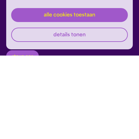
alle cookies toestaan
inschrijven
Dit formulier wordt beschermd door reCAPTCHA en
details tonen
Google's
Privacyverklaring
en
Servicevoorwaarden
zijn
Geef om Philzuid en steun ons!
van toepassing.
steun ons
privacyverklaring
disclaimer
cookies wijzigen
website door exitable
© philzuid