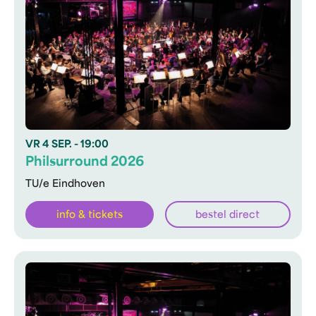
VR
4 SEP.
- 19:00
Philsurround 2026
TU/e Eindhoven
info & tickets
bestel direct