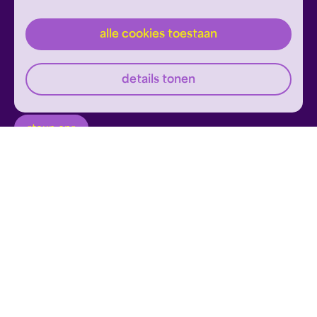
alle cookies toestaan
inschrijven
Dit formulier wordt beschermd door reCAPTCHA en
details tonen
Google's
Privacyverklaring
en
Servicevoorwaarden
zijn
Geef om Philzuid en steun ons!
van toepassing.
steun ons
privacyverklaring
disclaimer
cookies wijzigen
website door exitable
© philzuid