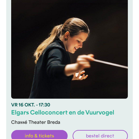
VR
16 OKT.
- 17:30
Elgars Celloconcert en de Vuurvogel
Chassé Theater Breda
info & tickets
bestel direct