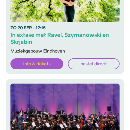
ZO
20 SEP.
- 12:15
In extase met Ravel, Szymanowski en
Skrjabin
Muziekgebouw Eindhoven
info & tickets
bestel direct