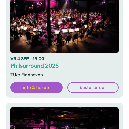
VR
4 SEP.
- 19:00
Philsurround 2026
TU/e Eindhoven
info & tickets
bestel direct