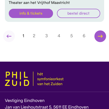
Theater aan het Vrijthof Maastricht
info & tickets
bestel direct
1
2
3
4
5
6
Vestiging Eindhoven
Jan van Lieshoutstraat 5, 5611 EE Eindhoven