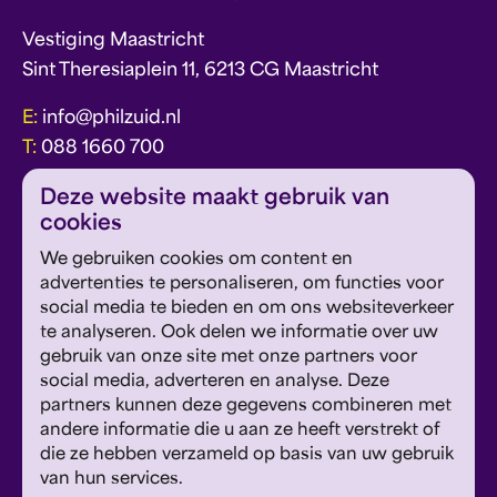
Vestiging Maastricht
Sint Theresiaplein 11, 6213 CG Maastricht
E:
info@philzuid.nl
T:
088 1660 700
Deze website maakt gebruik van
cookies
We gebruiken cookies om content en
advertenties te personaliseren, om functies voor
social media te bieden en om ons websiteverkeer
over Philzuid
vacatures
te analyseren. Ook delen we informatie over uw
gebruik van onze site met onze partners voor
wij danken
contact
social media, adverteren en analyse. Deze
partners kunnen deze gegevens combineren met
Meld je aan voor de Philzuid nieuwsbrief en
andere informatie die u aan ze heeft verstrekt of
ontvang concerttips en ons laatste nieuws.
die ze hebben verzameld op basis van uw gebruik
van hun services.