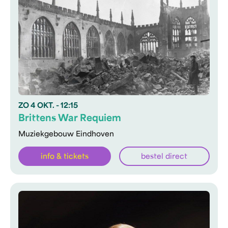
ZO
4 OKT.
- 12:15
Brittens War Requiem
Muziekgebouw Eindhoven
info & tickets
bestel direct