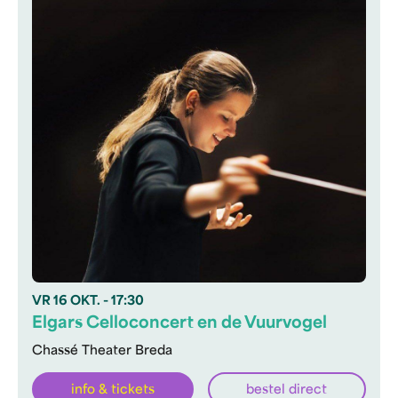
VR
16 OKT.
- 17:30
Elgars Celloconcert en de Vuurvogel
Chassé Theater Breda
info & tickets
bestel direct