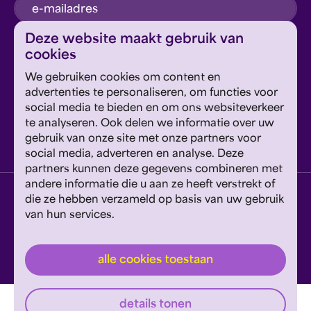
inschrijven
Deze website maakt gebruik van
cookies
Dit formulier wordt beschermd door reCAPTCHA en
We gebruiken cookies om content en
Google's
Privacyverklaring
en
Servicevoorwaarden
zijn
Geef om Philzuid en steun ons!
advertenties te personaliseren, om functies voor
van toepassing.
social media te bieden en om ons websiteverkeer
te analyseren. Ook delen we informatie over uw
steun ons
gebruik van onze site met onze partners voor
social media, adverteren en analyse. Deze
partners kunnen deze gegevens combineren met
andere informatie die u aan ze heeft verstrekt of
privacyverklaring
disclaimer
cookies wijzigen
die ze hebben verzameld op basis van uw gebruik
van hun services.
website door exitable
© philzuid
alle cookies toestaan
details tonen