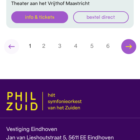
Theater aan het Vrijthof Maastricht
info & tickets
bestel direct
1
2
3
4
5
6
Vestiging Eindhoven
Jan van Lieshoutstraat 5, 5611 EE Eindhoven