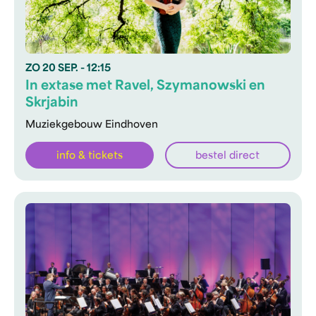
ZO
20 SEP.
- 12:15
In extase met Ravel, Szymanowski en
Skrjabin
Muziekgebouw Eindhoven
info & tickets
bestel direct