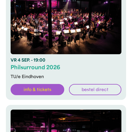
VR
4 SEP.
- 19:00
Philsurround 2026
TU/e Eindhoven
info & tickets
bestel direct