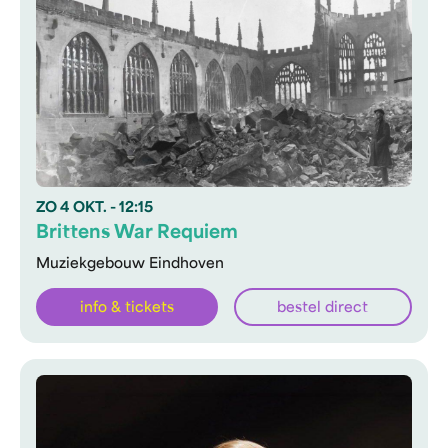
ZO
4 OKT.
- 12:15
Brittens War Requiem
Muziekgebouw Eindhoven
info & tickets
bestel direct