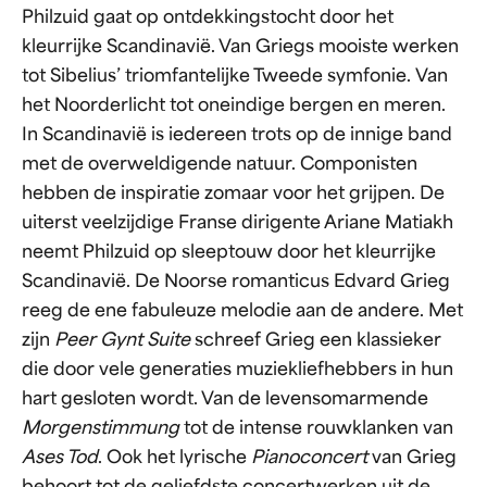
Philzuid gaat op ontdekkingstocht door het
kleurrijke Scandinavië. Van Griegs mooiste werken
tot Sibelius’ triomfantelijke Tweede symfonie. Van
het Noorderlicht tot oneindige bergen en meren.
In Scandinavië is iedereen trots op de innige band
met de overweldigende natuur. Componisten
hebben de inspiratie zomaar voor het grijpen. De
uiterst veelzijdige Franse dirigente Ariane Matiakh
neemt Philzuid op sleeptouw door het kleurrijke
Scandinavië. De Noorse romanticus Edvard Grieg
reeg de ene fabuleuze melodie aan de andere. Met
zijn
Peer Gynt Suite
schreef Grieg een klassieker
die door vele generaties muziekliefhebbers in hun
hart gesloten wordt. Van de levensomarmende
Morgenstimmung
tot de intense rouwklanken van
Ases Tod
. Ook het lyrische
Pianoconcert
van Grieg