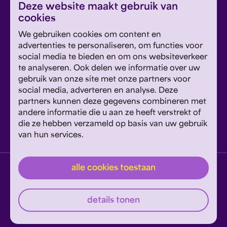
Deze website maakt gebruik van
ontvang concerttips en ons laatste nieuws.
cookies
We gebruiken cookies om content en
advertenties te personaliseren, om functies voor
inschrijven
social media te bieden en om ons websiteverkeer
te analyseren. Ook delen we informatie over uw
Dit formulier wordt beschermd door reCAPTCHA en
gebruik van onze site met onze partners voor
Google's
Privacyverklaring
en
Servicevoorwaarden
zijn
social media, adverteren en analyse. Deze
Geef om Philzuid en steun ons!
van toepassing.
partners kunnen deze gegevens combineren met
andere informatie die u aan ze heeft verstrekt of
steun ons
die ze hebben verzameld op basis van uw gebruik
van hun services.
privacyverklaring
disclaimer
cookies wijzigen
alle cookies toestaan
website door exitable
details tonen
© philzuid