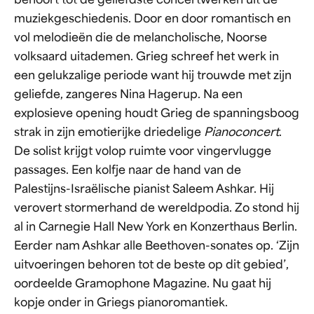
behoort tot de geliefdste concertwerken uit de
muziekgeschiedenis. Door en door romantisch en
vol melodieën die de melancholische, Noorse
volksaard uitademen. Grieg schreef het werk in
een gelukzalige periode want hij trouwde met zijn
geliefde, zangeres Nina Hagerup. Na een
explosieve opening houdt Grieg de spanningsboog
strak in zijn emotierijke driedelige
Pianoconcert
.
De solist krijgt volop ruimte voor vingervlugge
passages. Een kolfje naar de hand van de
Palestijns-Israëlische pianist Saleem Ashkar. Hij
verovert stormerhand de wereldpodia. Zo stond hij
al in Carnegie Hall New York en Konzerthaus Berlin.
Eerder nam Ashkar alle Beethoven-sonates op. ‘Zijn
uitvoeringen behoren tot de beste op dit gebied’,
oordeelde Gramophone Magazine. Nu gaat hij
kopje onder in Griegs pianoromantiek.