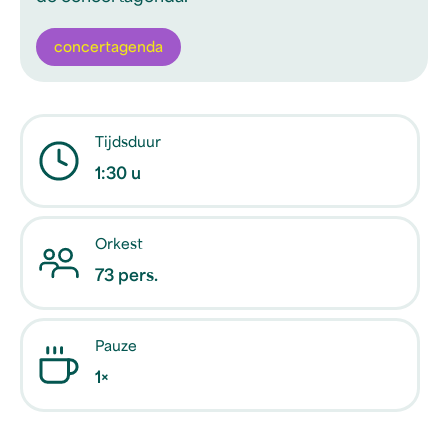
concertagenda
Tijdsduur
1:30 u
Orkest
73 pers.
Pauze
1×