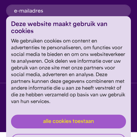
inschrijven
Deze website maakt gebruik van
cookies
Dit formulier wordt beschermd door reCAPTCHA en
We gebruiken cookies om content en
Google's
Privacyverklaring
en
Servicevoorwaarden
zijn
Geef om Philzuid en steun ons!
advertenties te personaliseren, om functies voor
van toepassing.
social media te bieden en om ons websiteverkeer
te analyseren. Ook delen we informatie over uw
steun ons
gebruik van onze site met onze partners voor
social media, adverteren en analyse. Deze
partners kunnen deze gegevens combineren met
andere informatie die u aan ze heeft verstrekt of
privacyverklaring
disclaimer
cookies wijzigen
die ze hebben verzameld op basis van uw gebruik
van hun services.
website door exitable
© philzuid
alle cookies toestaan