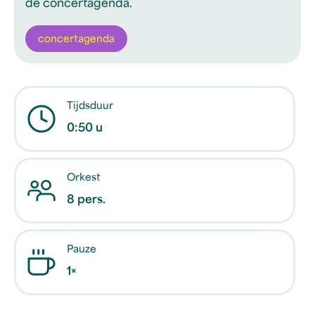
de concertagenda.
concertagenda
Tijdsduur
0:50 u
Orkest
8 pers.
Pauze
1×