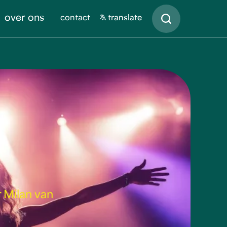
Zoeken
over ons
contact
translate
r Milan van