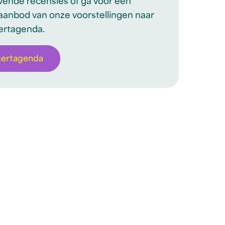
ovende recensies of ga voor een
aanbod van onze voorstellingen naar
ertagenda.
certagenda