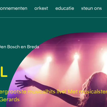
bonnementen
orkest
educatie
steun ons
, Den Bosch en Breda
L
ergrootste musicalhits live! Met musicalste
 Gerards