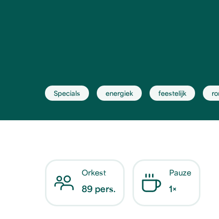
Specials
energiek
feestelijk
ro
Orkest
Pauze
89 pers.
1×