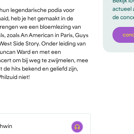
Bekijk l
actueel 
un legendarische podia voor
de conc
aid, heb je het gemaakt in de
 brengen we een bloemlezing van
con
ls, zoals An American in Paris, Guys
 West Side Story. Onder leiding van
Duncan Ward en met een
ncert om bij weg te zwijmelen, mee
 de hits bekend en geliefd zijn,
hilzuid niet!
Afspelen
hwin