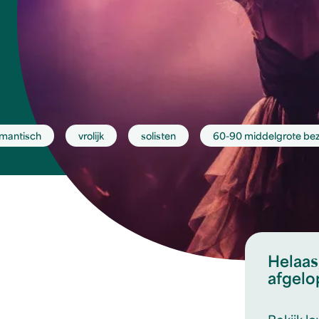
mantisch
vrolijk
solisten
60-90 middelgrote bez
Helaas,
afgelo