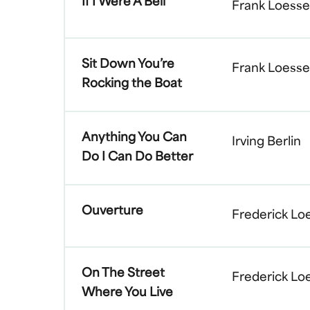
If I Were A Bell
Frank Loesse
Sit Down You’re
Frank Loesse
Rocking the Boat
Anything You Can
Irving Berlin
Do I Can Do Better
Ouverture
Frederick L
On The Street
Frederick L
Where You Live